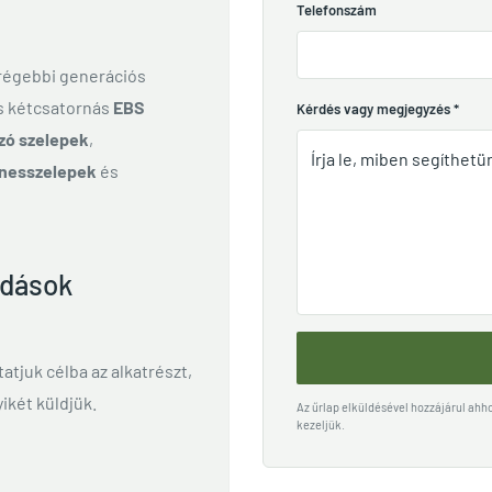
Telefonszám
 régebbi generációs
és kétcsatornás
EBS
Kérdés vagy megjegyzés
*
zó szelepek
,
nesszelepek
és
ldások
ttatjuk célba az alkatrészt,
ikét küldjük.
Az űrlap elküldésével hozzájárul ah
kezeljük.