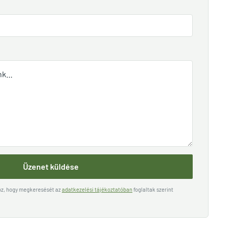
Üzenet küldése
hoz, hogy megkeresését az
adatkezelési tájékoztatóban
foglaltak szerint