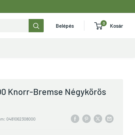
0
Belépés
Kosár
0 Knorr-Bremse Négykörös
ám:
0481062308000