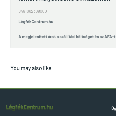
0481062308000
LégfékCentrum.hu
A megjelenített árak a szállítási költséget és az ÁFA-
You may also like
Üg