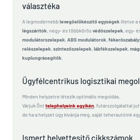
választéka
A legmodernebb
levegőelőkészítő egységek
illetve a
légszárítók
, négy- és többkörös
védőszelepek
, egy- 
modulátorszelepek
,
ABS modulátorok
,
fékerőszabály
relészelepek
,
szintezőszelepek
,
lábfékszelepek
,
mág
kuplungrásegítők
.
Ügyfélcentrikus logisztikai mego
Minden helyzetre létezik optimális megoldás.
Várjuk Önt
telephelyeink egyikén
, futárszolgálattal ju
de ha a helyzet úgy kívánja meg, saját teherautóink egy
Ismert helyettesítő cikkszámok