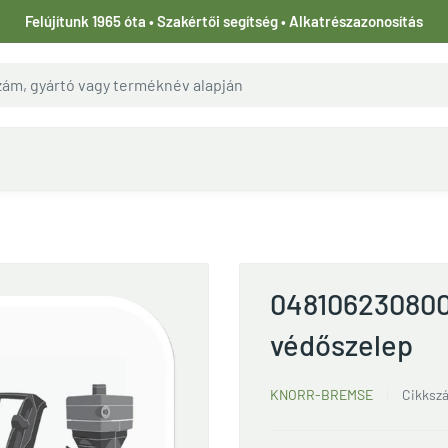
Felújítunk 1965 óta • Szakértői segítség • Alkatrészazonosítás
048106230800
védőszelep
KNORR-BREMSE
Cikksz