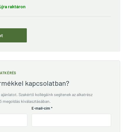
jra raktáron
ot
LATKÉRÉS
ermékkel kapcsolatban?
 ajánlatot. Szakértő kollégáink segítenek az alkatrész
lő megoldás kiválasztásában.
E-mail-cím
*