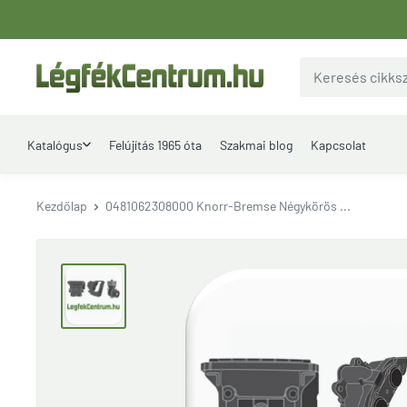
Ugrás
a
tartalomhoz
LegfekCentrum.hu
Katalógus
Felújítás 1965 óta
Szakmai blog
Kapcsolat
Kezdőlap
0481062308000 Knorr-Bremse Négykörös ...