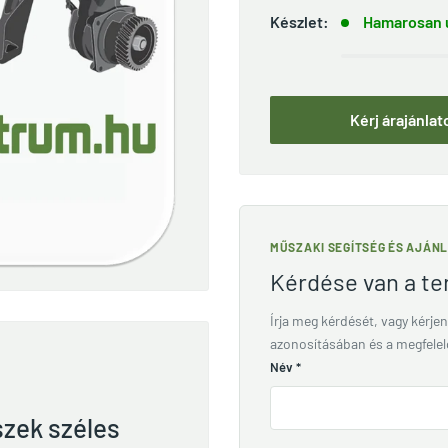
Készlet:
Hamarosan ú
Kérj árajánlat
MŰSZAKI SEGÍTSÉG ÉS AJÁN
Kérdése van a t
Írja meg kérdését, vagy kérjen
azonosításában és a megfele
Név
*
szek széles