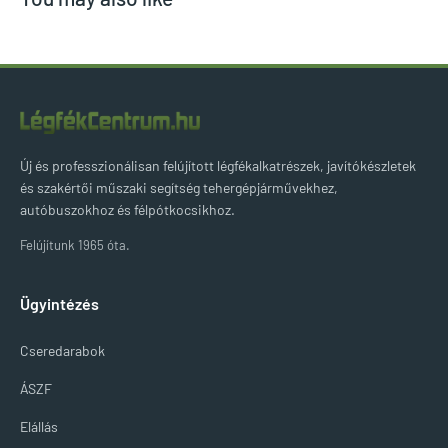
Új és professzionálisan felújított légfékalkatrészek, javítókészletek
és szakértői műszaki segítség tehergépjárművekhez,
autóbuszokhoz és félpótkocsikhoz.
Felújítunk 1965 óta.
Ügyintézés
Cseredarabok
ÁSZF
Elállás