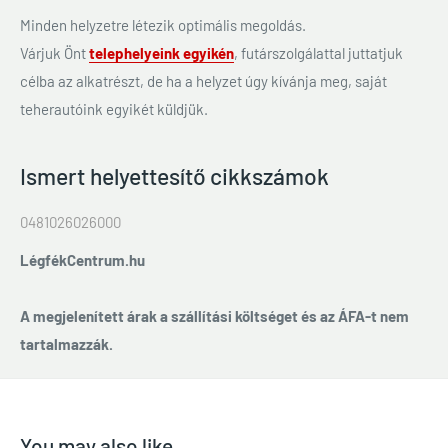
Minden helyzetre létezik optimális megoldás.
Várjuk Önt
telephelyeink egyikén
, futárszolgálattal juttatjuk
célba az alkatrészt, de ha a helyzet úgy kívánja meg, saját
teherautóink egyikét küldjük.
Ismert helyettesítő cikkszámok
0481026026000
LégfékCentrum.hu
A megjelenített árak a szállítási költséget és az ÁFA-t nem
tartalmazzák.
You may also like