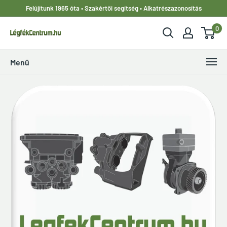
Ugrás
Felújítunk 1965 óta • Szakértői segítség • Alkatrészazonosítás
a
0
tartalomhoz
LegfekCentrum.hu
Menü