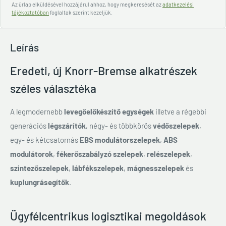
Az űrlap elküldésével hozzájárul ahhoz, hogy megkeresését az
adatkezelési
tájékoztatóban
foglaltak szerint kezeljük.
Leírás
Eredeti, új Knorr-Bremse alkatrészek
széles választéka
A legmodernebb
levegőelőkészítő egységek
illetve a régebbi
generációs
légszárítók
, négy- és többkörös
védőszelepek
,
egy- és kétcsatornás
EBS modulátorszelepek
,
ABS
modulátorok
,
fékerőszabályzó szelepek
,
relészelepek
,
szintezőszelepek
,
lábfékszelepek
,
mágnesszelepek
és
kuplungrásegítők
.
Ügyfélcentrikus logisztikai megoldások