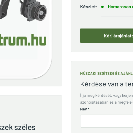
Készlet:
Hamarosan ú
Kérj árajánlat
MŰSZAKI SEGÍTSÉG ÉS AJÁN
Kérdése van a t
Írja meg kérdését, vagy kérjen
azonosításában és a megfele
Név
*
szek széles