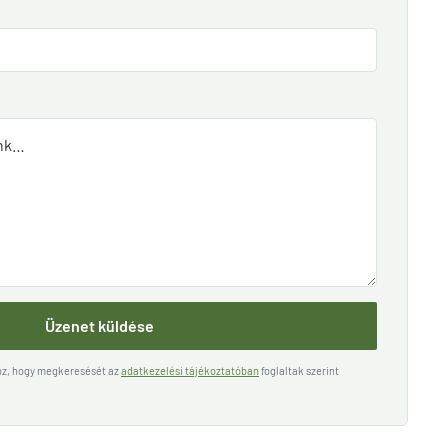
Üzenet küldése
hoz, hogy megkeresését az
adatkezelési tájékoztatóban
foglaltak szerint