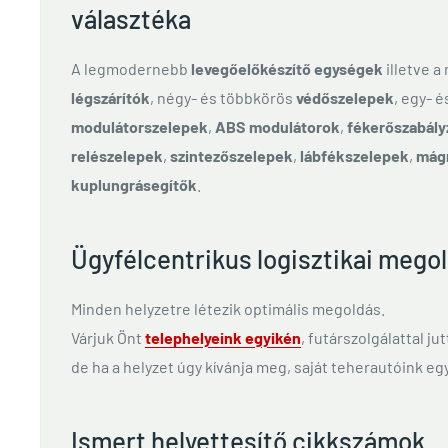
választéka
A legmodernebb
levegőelőkészítő egységek
illetve a
légszárítók
, négy- és többkörös
védőszelepek
, egy- 
modulátorszelepek
,
ABS modulátorok
,
fékerőszabály
relészelepek
,
szintezőszelepek
,
lábfékszelepek
,
mág
kuplungrásegítők
.
Ügyfélcentrikus logisztikai mego
Minden helyzetre létezik optimális megoldás.
Várjuk Önt
telephelyeink egyikén
, futárszolgálattal ju
de ha a helyzet úgy kívánja meg, saját teherautóink egy
Ismert helyettesítő cikkszámok