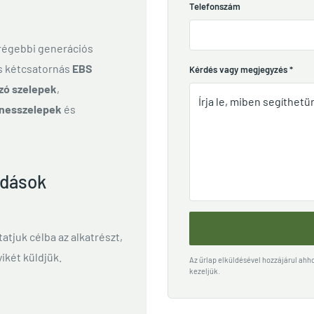
Telefonszám
 régebbi generációs
és kétcsatornás
EBS
Kérdés vagy megjegyzés
*
zó szelepek
,
nesszelepek
és
ldások
ttatjuk célba az alkatrészt,
ikét küldjük.
Az űrlap elküldésével hozzájárul ah
kezeljük.