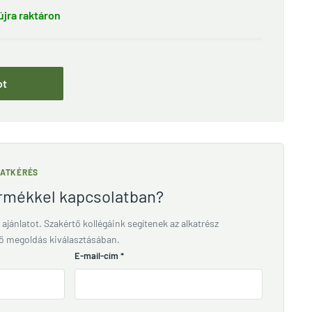
jra raktáron
ot
LATKÉRÉS
ermékkel kapcsolatban?
 ajánlatot. Szakértő kollégáink segítenek az alkatrész
lő megoldás kiválasztásában.
E-mail-cím
*