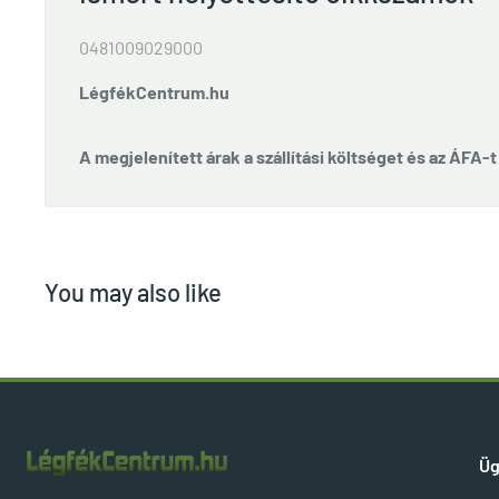
0481009029000
LégfékCentrum.hu
A megjelenített árak a szállítási költséget és az ÁFA-
You may also like
Üg