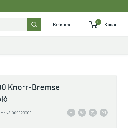
0
Belépés
Kosár
00 Knorr-Bremse
ló
ám:
481009029000