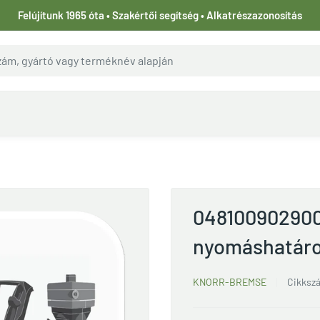
Felújítunk 1965 óta • Szakértői segítség • Alkatrészazonosítás
04810090290
nyomáshatáro
KNORR-BREMSE
Cikksz