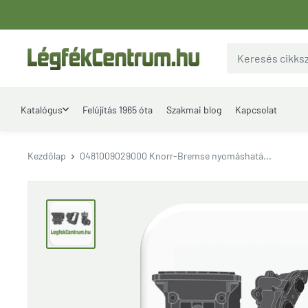
Ugrás
a
tartalomhoz
LegfekCentrum.hu
Katalógus
Felújítás 1965 óta
Szakmai blog
Kapcsolat
Kezdőlap
0481009029000 Knorr-Bremse nyomáshatá...