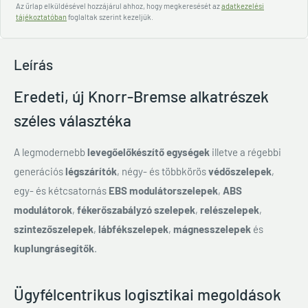
Az űrlap elküldésével hozzájárul ahhoz, hogy megkeresését az
adatkezelési
tájékoztatóban
foglaltak szerint kezeljük.
Leírás
Eredeti, új Knorr-Bremse alkatrészek
széles választéka
A legmodernebb
levegőelőkészítő egységek
illetve a régebbi
generációs
légszárítók
, négy- és többkörös
védőszelepek
,
egy- és kétcsatornás
EBS modulátorszelepek
,
ABS
modulátorok
,
fékerőszabályzó szelepek
,
relészelepek
,
szintezőszelepek
,
lábfékszelepek
,
mágnesszelepek
és
kuplungrásegítők
.
Ügyfélcentrikus logisztikai megoldások