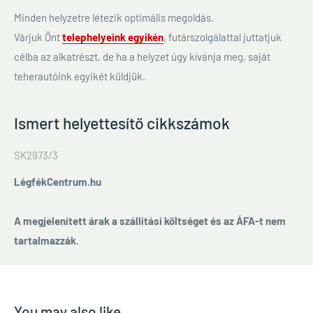
Minden helyzetre létezik optimális megoldás.
Várjuk Önt
telephelyeink egyikén
, futárszolgálattal juttatjuk
célba az alkatrészt, de ha a helyzet úgy kívánja meg, saját
teherautóink egyikét küldjük.
Ismert helyettesítő cikkszámok
SK2973/3
LégfékCentrum.hu
A megjelenített árak a szállítási költséget és az ÁFA-t nem
tartalmazzák.
You may also like