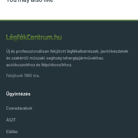
Új és professzionálisan felújított légfékalkatrészek, javítókészletek
és szakértői műszaki segítség tehergépjárművekhez,
autóbuszokhoz és félpótkocsikhoz.
Felújítunk 1965 óta.
Ügyintézés
Cseredarabok
ÁSZF
Elállás