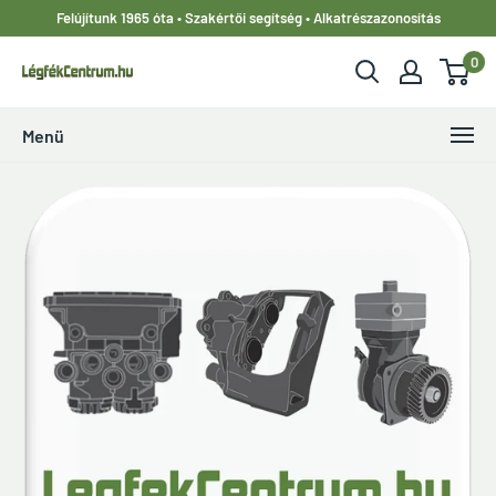
Ugrás
Felújítunk 1965 óta • Szakértői segítség • Alkatrészazonosítás
a
0
tartalomhoz
LegfekCentrum.hu
Menü