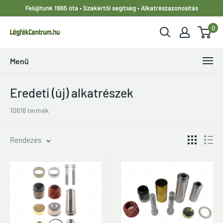
Ugrás
Felújítunk 1965 óta • Szakértői segítség • Alkatrészazonosítás
a
0
tartalomhoz
LegfekCentrum.hu
Menü
Eredeti (új) alkatrészek
10616 termék
Rendezés