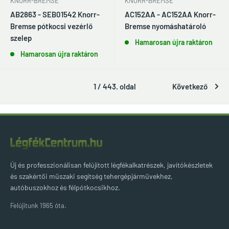
KNORR-BREMSE
KNORR-BREMSE
AB2863 - SEB01542 Knorr-
AC152AA - AC152AA Knorr-
Bremse pótkocsi vezérlő
Bremse nyomáshatároló
szelep
Hamarosan újra raktáron
Hamarosan újra raktáron
1 / 443. oldal
Következő
Új és professzionálisan felújított légfékalkatrészek, javítókészletek
és szakértői műszaki segítség tehergépjárművekhez,
autóbuszokhoz és félpótkocsikhoz.
Felújítunk 1965 óta.